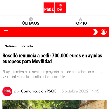
ÚLTIMOS
TOP 10
I
SWITC
S
SKIN
Menu
Noticias
Portada
Roselló renuncia a pedir 700.000 euros en ayudas
europeas para Movilidad
El Ayuntamiento presenta un proyecto falto de ambición por cuatro
veces inferior a la cuantía subvencionable
por
Comunicación PSOE
5 octubre 2022, 14:45