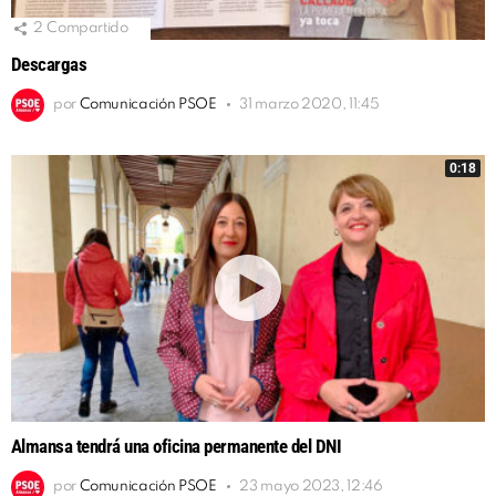
2
Compartido
Descargas
por
Comunicación PSOE
31 marzo 2020, 11:45
0:18
Almansa tendrá una oficina permanente del DNI
por
Comunicación PSOE
23 mayo 2023, 12:46