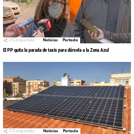
3
Compartido
Noticias
Portada
El PP quita la parada de taxis para dársela a la Zona Azul
5
Compartido
Noticias
Portada