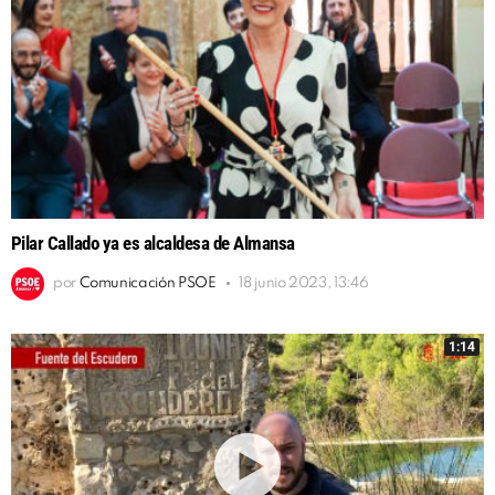
Pilar Callado ya es alcaldesa de Almansa
por
Comunicación PSOE
18 junio 2023, 13:46
1:14