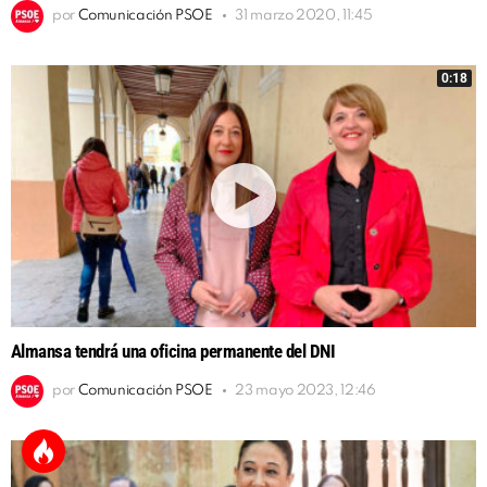
por
Comunicación PSOE
31 marzo 2020, 11:45
0:18
Almansa tendrá una oficina permanente del DNI
por
Comunicación PSOE
23 mayo 2023, 12:46