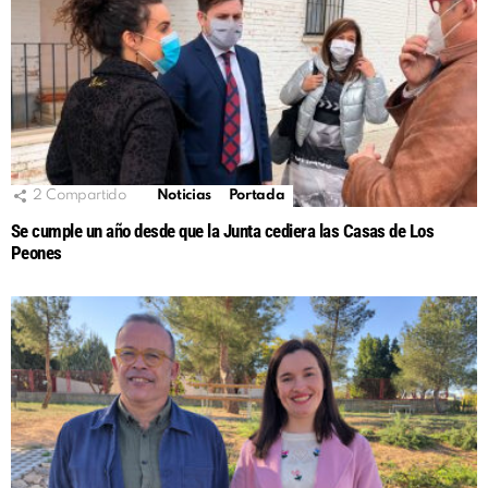
2
Compartido
Noticias
Portada
Se cumple un año desde que la Junta cediera las Casas de Los
Peones