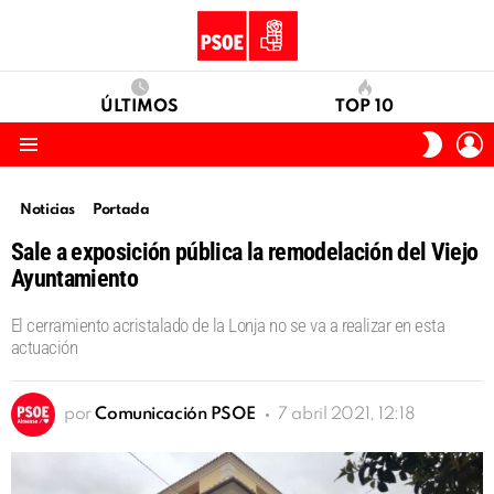
ÚLTIMOS
TOP 10
I
SWITC
S
SKIN
Menu
Noticias
Portada
Sale a exposición pública la remodelación del Viejo
Ayuntamiento
El cerramiento acristalado de la Lonja no se va a realizar en esta
actuación
por
Comunicación PSOE
7 abril 2021, 12:18