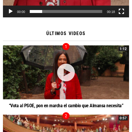
00:00
00:18
ÚLTIMOS VIDEOS
1:12
“Vota al PSOE, pon en marcha el cambio que Almansa necesita”
0:57