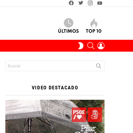
facebook
twitter
instagram
youtube
ÚLTIMOS
TOP 10
BUSCAR
INICIAR
SWITCH
SESIÓN
SKIN
Buscar:
VIDEO DESTACADO
Reproductor
de
vídeo