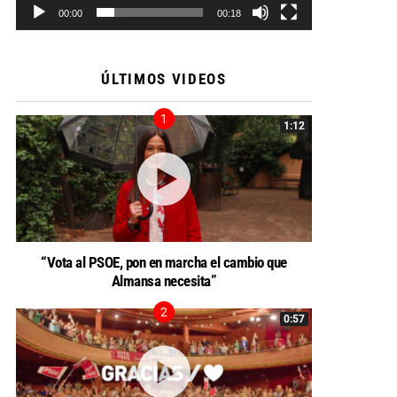
00:00
00:18
ÚLTIMOS VIDEOS
1:12
“Vota al PSOE, pon en marcha el cambio que
Almansa necesita”
0:57