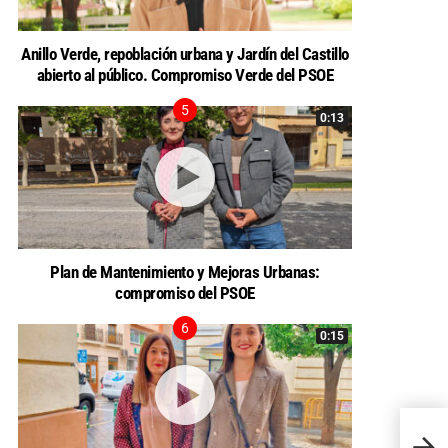
Anillo Verde, repoblación urbana y Jardín del Castillo
abierto al público. Compromiso Verde del PSOE
0:13
Plan de Mantenimiento y Mejoras Urbanas:
compromiso del PSOE
0:15
Valor