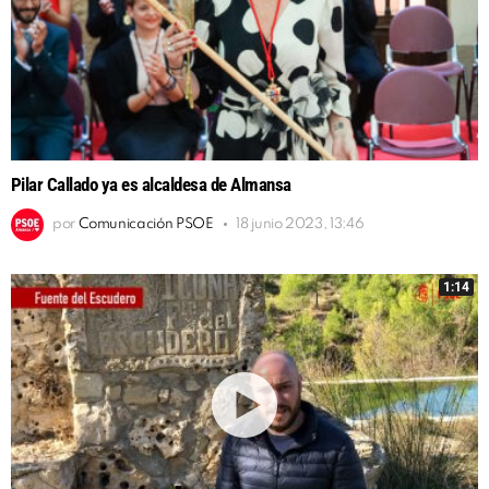
Pilar Callado ya es alcaldesa de Almansa
por
Comunicación PSOE
18 junio 2023, 13:46
1:14