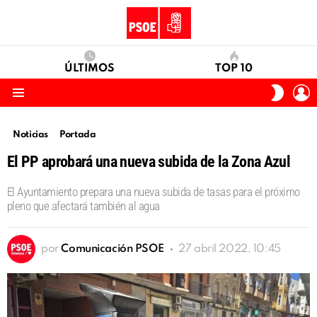
ÚLTIMOS
TOP 10
I
SWITC
S
SKIN
Menu
Noticias
Portada
El PP aprobará una nueva subida de la Zona Azul
El Ayuntamiento prepara una nueva subida de tasas para el próximo
pleno que afectará también al agua
por
Comunicación PSOE
27 abril 2022, 10:45