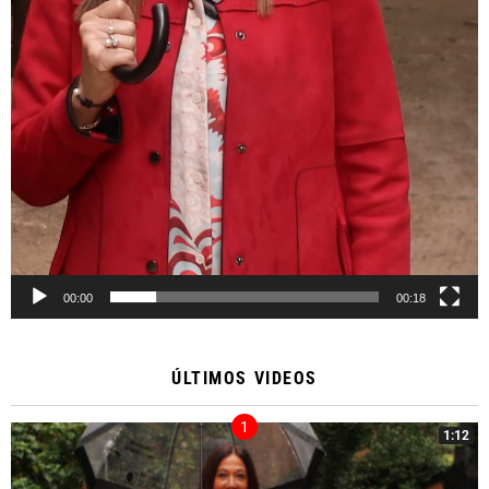
00:00
00:18
ÚLTIMOS VIDEOS
1:12