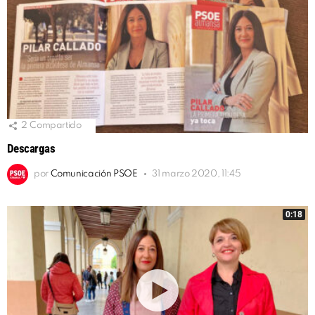
2
Compartido
Descargas
por
Comunicación PSOE
31 marzo 2020, 11:45
0:18