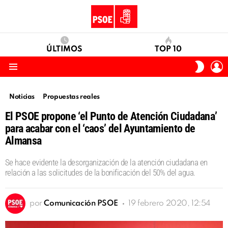
ÚLTIMOS
TOP 10
I
SWITC
S
SKIN
Menu
Noticias
Propuestas reales
El PSOE propone ‘el Punto de Atención Ciudadana’
para acabar con el ‘caos’ del Ayuntamiento de
Almansa
Se hace evidente la desorganización de la atención ciudadana en
relación a las solicitudes de la bonificación del 50% del agua.
por
Comunicación PSOE
19 febrero 2020, 12:54