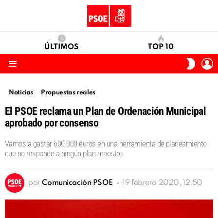
ÚLTIMOS
TOP 10
I
SWITC
S
SKIN
Menu
Noticias
Propuestas reales
El PSOE reclama un Plan de Ordenación Municipal
aprobado por consenso
Vamos a gastar 600.000 euros en una herramienta de planeamiento
que no responde a ningún plan maestro
por
Comunicación PSOE
19 febrero 2020, 12:50