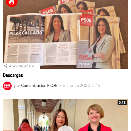
2
Compartido
Descargas
por
Comunicación PSOE
31 marzo 2020, 11:45
0:18