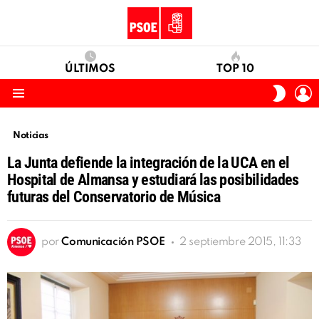
ÚLTIMOS
TOP 10
I
SWITC
S
SKIN
Menu
Noticias
La Junta defiende la integración de la UCA en el
Hospital de Almansa y estudiará las posibilidades
futuras del Conservatorio de Música
por
Comunicación PSOE
2 septiembre 2015, 11:33