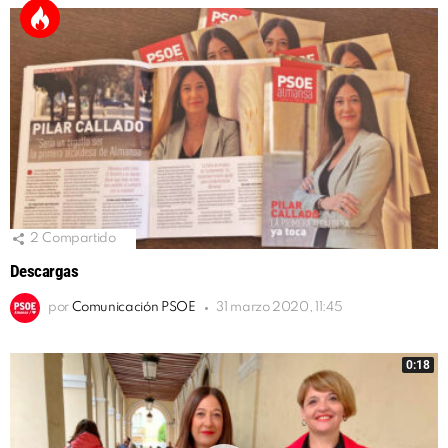
2
Compartido
Descargas
por
Comunicación PSOE
31 marzo 2020, 11:45
0:18