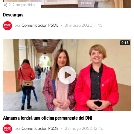
2
Compartido
Descargas
por
Comunicación PSOE
31 marzo 2020, 11:45
0:18
Almansa tendrá una oficina permanente del DNI
por
Comunicación PSOE
23 mayo 2023, 12:46