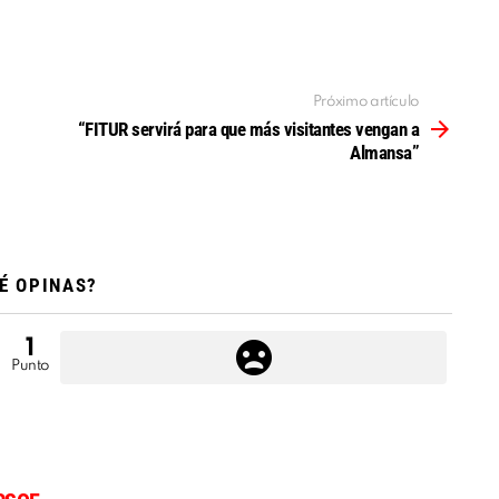
Próximo artículo
“FITUR servirá para que más visitantes vengan a
Almansa”
É OPINAS?
1
Punto