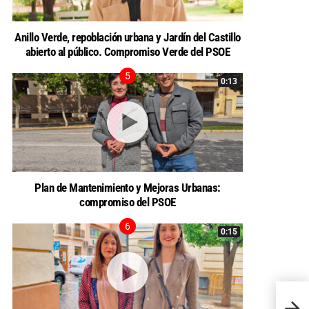
Anillo Verde, repoblación urbana y Jardín del Castillo
abierto al público. Compromiso Verde del PSOE
0:13
Plan de Mantenimiento y Mejoras Urbanas:
compromiso del PSOE
0:15
“FITU