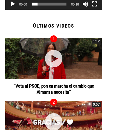
00:00
00:18
ÚLTIMOS VIDEOS
1:12
“Vota al PSOE, pon en marcha el cambio que
Almansa necesita”
0:57