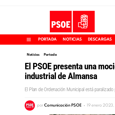
PORTADA
NOTICIAS
DESCARGAS
Menu
Noticias
Portada
El PSOE presenta una moció
industrial de Almansa
El Plan de Ordenación Municipal está paralizado 
por
Comunicación PSOE
19 enero 2023,