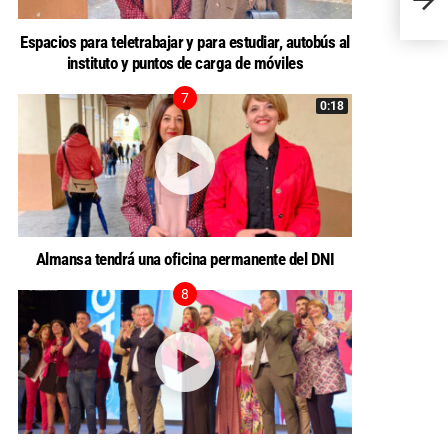
Alma
Espacios para teletrabajar y para estudiar, autobús al
instituto y puntos de carga de móviles
0:18
Almansa tendrá una oficina permanente del DNI