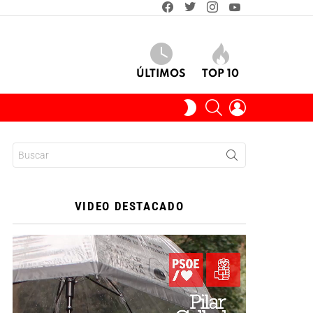
facebook
twitter
instagram
youtube
ÚLTIMOS
TOP 10
BUSCAR
INICIAR
SWITCH
SESIÓN
SKIN
Buscar:
VIDEO DESTACADO
Reproductor
de
vídeo