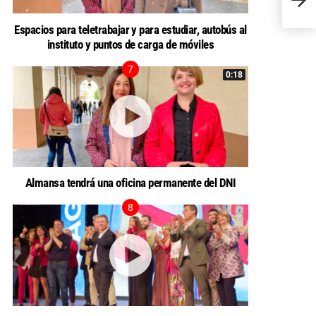
del n
Espacios para teletrabajar y para estudiar, autobús al
instituto y puntos de carga de móviles
0:18
Almansa tendrá una oficina permanente del DNI