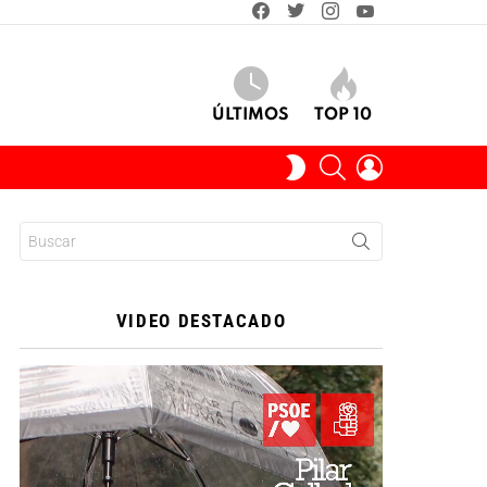
facebook
twitter
instagram
youtube
ÚLTIMOS
TOP 10
BUSCAR
INICIAR
SWITCH
SESIÓN
SKIN
Buscar:
VIDEO DESTACADO
Reproductor
de
vídeo