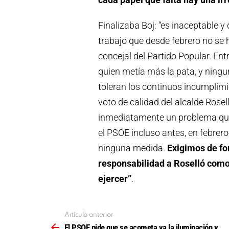
Finalizaba Boj: “es inaceptable y
trabajo que desde febrero no s
concejal del Partido Popular. Ent
quien metía más la pata, y ning
toleran los continuos incumplimi
voto de calidad del alcalde Rose
inmediatamente un problema que
el PSOE incluso antes, en febre
ninguna medida.
Exigimos de fo
responsabilidad a Roselló como 
ejercer”
.
Artículo anterior
Ver
más
El PSOE pide que se acometa ya la iluminación y