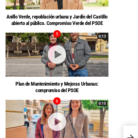
Anillo Verde, repoblación urbana y Jardín del Castillo
abierto al público. Compromiso Verde del PSOE
0:13
Plan de Mantenimiento y Mejoras Urbanas:
compromiso del PSOE
0:15
Aprob