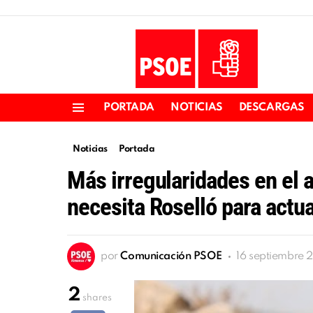
PORTADA
NOTICIAS
DESCARGAS
Menu
Noticias
Portada
Más irregularidades en el 
necesita Roselló para actu
por
Comunicación PSOE
16 septiembre 
2
shares