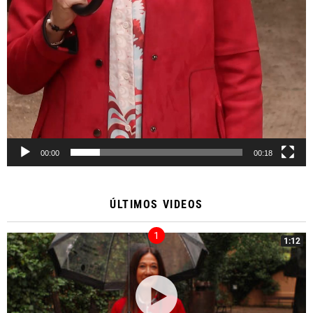
00:00
00:18
ÚLTIMOS VIDEOS
1:12