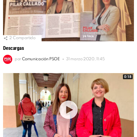
2
Compartido
Descargas
por
Comunicación PSOE
31 marzo 2020, 11:45
0:18