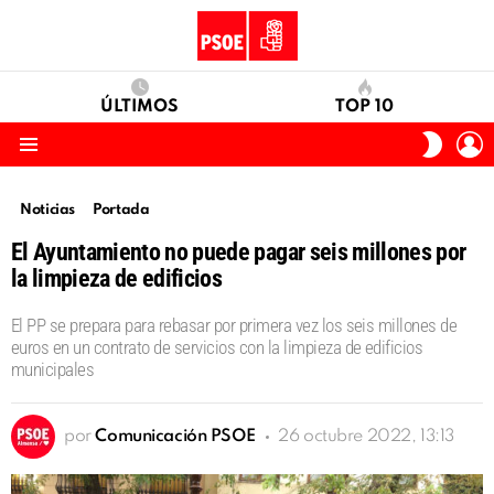
ÚLTIMOS
TOP 10
I
SWITC
S
SKIN
Menu
Noticias
Portada
El Ayuntamiento no puede pagar seis millones por
la limpieza de edificios
El PP se prepara para rebasar por primera vez los seis millones de
euros en un contrato de servicios con la limpieza de edificios
municipales
por
Comunicación PSOE
26 octubre 2022, 13:13