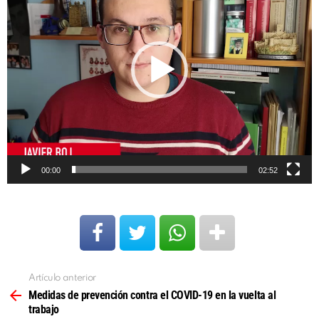
p
r
o
d
u
c
t
o
00:00
02:52
r
d
e
v
í
Artículo anterior
Ver
d
más
Medidas de prevención contra el COVID-19 en la vuelta al
e
trabajo