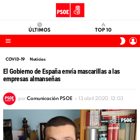
ÚLTIMOS
TOP 10
I
SWITC
S
SKIN
Menu
COVID-19
Noticias
El Gobierno de España envía mascarillas a las
empresas almanseñas
por
Comunicación PSOE
13 abril 2020, 12:03