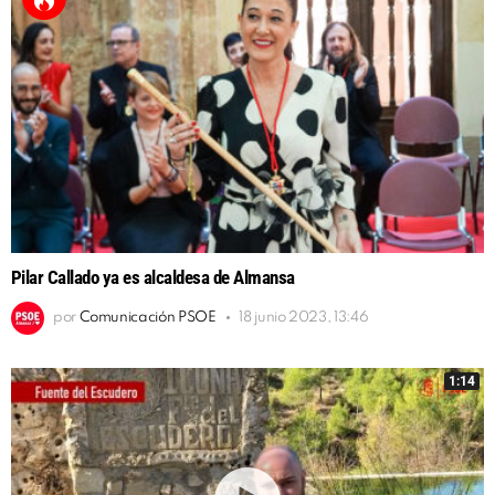
Pilar Callado ya es alcaldesa de Almansa
por
Comunicación PSOE
18 junio 2023, 13:46
1:14