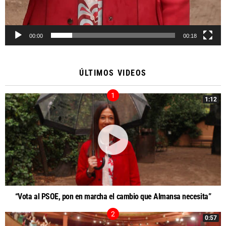
00:00
00:18
ÚLTIMOS VIDEOS
1:12
“Vota al PSOE, pon en marcha el cambio que Almansa necesita”
0:57