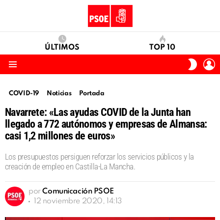
ÚLTIMOS
TOP 10
I
SWITC
S
SKIN
Menu
COVID-19
Noticias
Portada
Navarrete: «Las ayudas COVID de la Junta han
llegado a 772 autónomos y empresas de Almansa:
casi 1,2 millones de euros»
Los presupuestos persiguen reforzar los servicios públicos y la
creación de empleo en Castilla-La Mancha.
por
Comunicación PSOE
12 noviembre 2020, 14:13