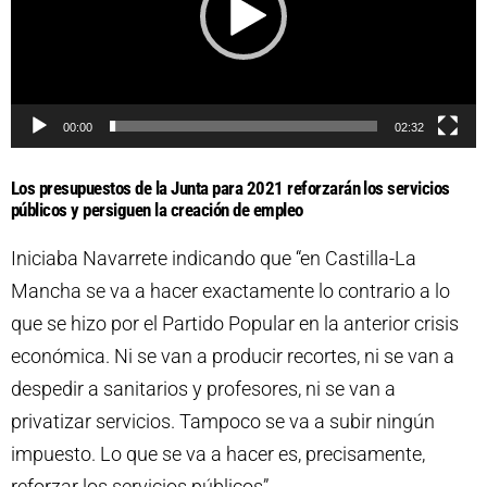
o
d
u
c
00:00
02:32
t
Los presupuestos de la Junta para 2021 reforzarán los servicios
o
públicos y persiguen la creación de empleo
r
Iniciaba Navarrete indicando que “en Castilla-La
d
Mancha se va a hacer exactamente lo contrario a lo
e
que se hizo por el Partido Popular en la anterior crisis
v
económica. Ni se van a producir recortes, ni se van a
í
despedir a sanitarios y profesores, ni se van a
d
privatizar servicios. Tampoco se va a subir ningún
e
impuesto. Lo que se va a hacer es, precisamente,
o
reforzar los servicios públicos”.