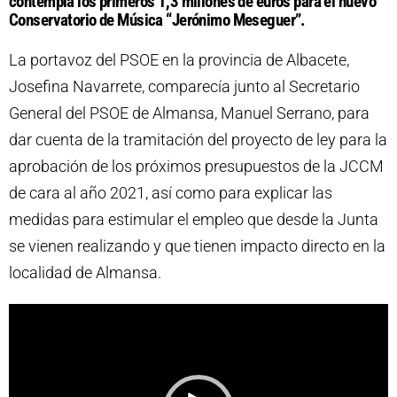
contempla los primeros 1,3 millones de euros para el nuevo
Conservatorio de Música “Jerónimo Meseguer”.
La portavoz del PSOE en la provincia de Albacete,
Josefina Navarrete, comparecía junto al Secretario
General del PSOE de Almansa, Manuel Serrano, para
dar cuenta de la tramitación del proyecto de ley para la
aprobación de los próximos presupuestos de la JCCM
de cara al año 2021, así como para explicar las
medidas para estimular el empleo que desde la Junta
se vienen realizando y que tienen impacto directo en la
localidad de Almansa.
R
e
p
r