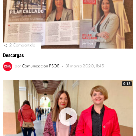
2
Compartido
Descargas
por
Comunicación PSOE
31 marzo 2020, 11:45
0:18