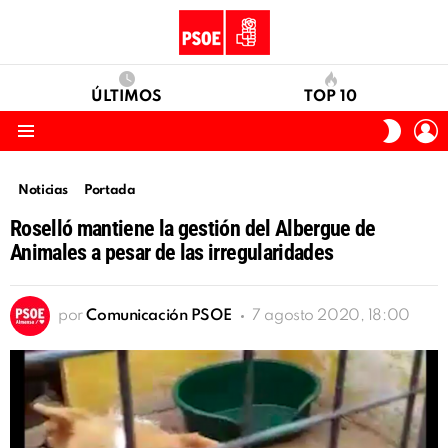
ÚLTIMOS
TOP 10
I
SWITC
S
SKIN
Menu
Noticias
Portada
Roselló mantiene la gestión del Albergue de
Animales a pesar de las irregularidades
por
Comunicación PSOE
7 agosto 2020, 18:00