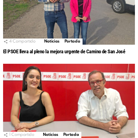
4
Compartido
Noticias
Portada
El PSOE lleva al pleno la mejora urgente de Camino de San José
1
Compartido
Noticias
Portada