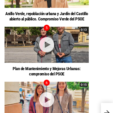
Anillo Verde, repoblación urbana y Jardín del Castillo
abierto al público. Compromiso Verde del PSOE
0:13
Plan de Mantenimiento y Mejoras Urbanas:
compromiso del PSOE
0:15
El PS