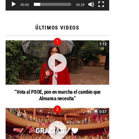
00:00
00:18
ÚLTIMOS VIDEOS
1:12
“Vota al PSOE, pon en marcha el cambio que
Almansa necesita”
0:57