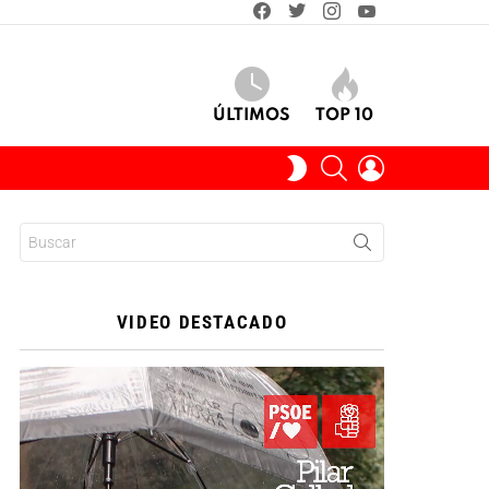
facebook
twitter
instagram
youtube
ÚLTIMOS
TOP 10
BUSCAR
INICIAR
SWITCH
SESIÓN
SKIN
Buscar:
VIDEO DESTACADO
Reproductor
de
vídeo