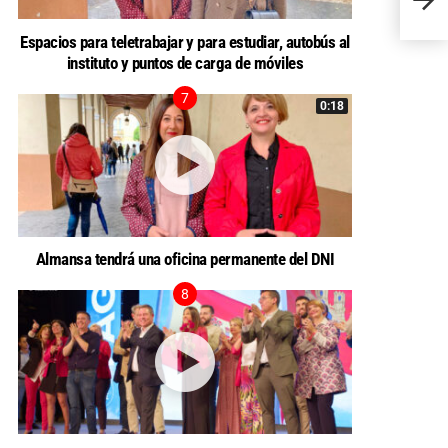
insta
Espacios para teletrabajar y para estudiar, autobús al
instituto y puntos de carga de móviles
0:18
Almansa tendrá una oficina permanente del DNI