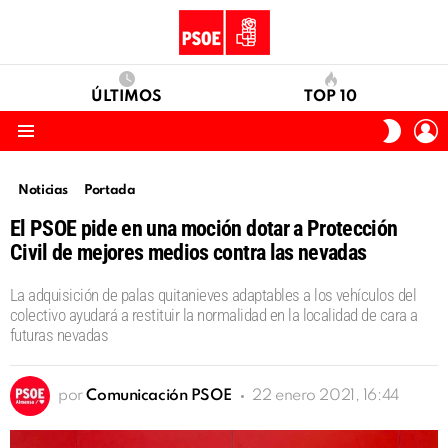
ÚLTIMOS
TOP 10
I
SWITC
S
SKIN
Menu
Noticias
Portada
El PSOE pide en una moción dotar a Protección
Civil de mejores medios contra las nevadas
La adquisición de palas quitanieves adaptables a los vehículos del
colectivo ayudará a restituir la normalidad en la localidad de cara a
futuras nevadas
por
Comunicación PSOE
22 enero 2021, 16:44