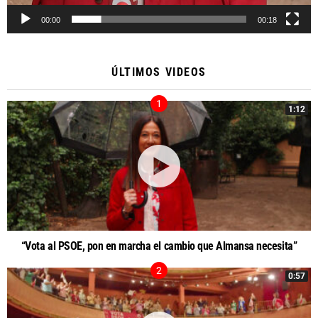
00:00
00:18
ÚLTIMOS VIDEOS
1:12
“Vota al PSOE, pon en marcha el cambio que Almansa necesita”
0:57