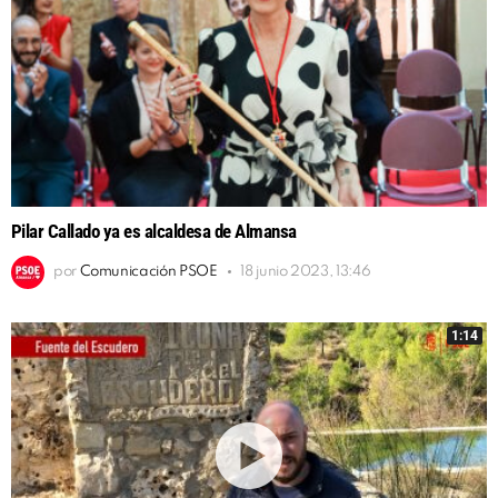
Pilar Callado ya es alcaldesa de Almansa
por
Comunicación PSOE
18 junio 2023, 13:46
1:14