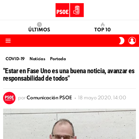
ÚLTIMOS
TOP 10
I
SWITC
S
SKIN
Menu
COVID-19
Noticias
Portada
"Estar en Fase Uno es una buena noticia, avanzar es
responsabilidad de todos"
por
Comunicación PSOE
18 mayo 2020, 14:00