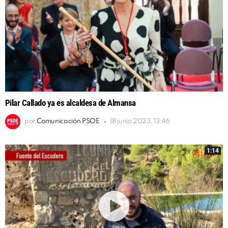
Pilar Callado ya es alcaldesa de Almansa
por
Comunicación PSOE
18 junio 2023, 13:46
1:14