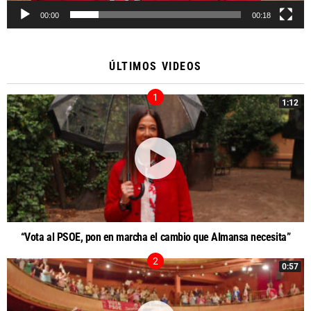
00:00
00:18
ÚLTIMOS VIDEOS
1:12
“Vota al PSOE, pon en marcha el cambio que Almansa necesita”
0:57