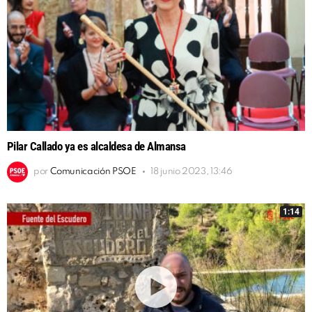
Pilar Callado ya es alcaldesa de Almansa
por
Comunicación PSOE
18 junio 2023, 13:46
1:14