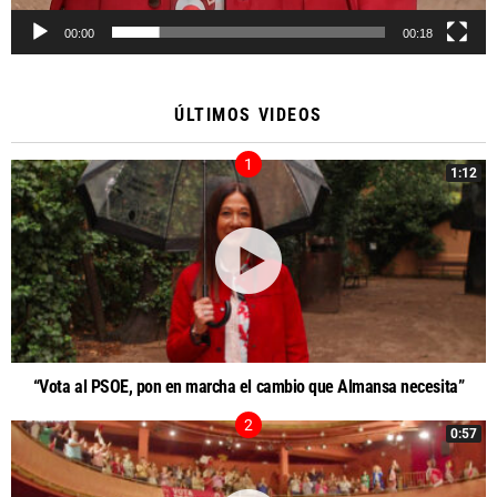
00:00
00:18
ÚLTIMOS VIDEOS
1:12
“Vota al PSOE, pon en marcha el cambio que Almansa necesita”
0:57