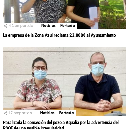
4
Compartido
Noticias
Portada
La empresa de la Zona Azul reclama 23.000€ al Ayuntamiento
1
Compartido
Noticias
Portada
Paralizada la concesión del pozo a Aqualia por la advertencia del
PSOE de una posible irregularidad.