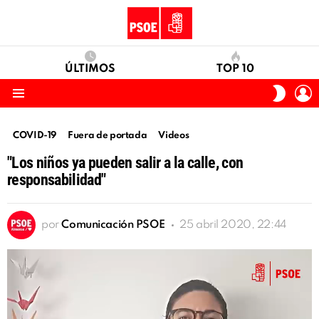
ÚLTIMOS
TOP 10
I
SWITC
S
SKIN
Menu
COVID-19
Fuera de portada
Videos
"Los niños ya pueden salir a la calle, con
responsabilidad"
por
Comunicación PSOE
25 abril 2020, 22:44
Reproductor
de
vídeo