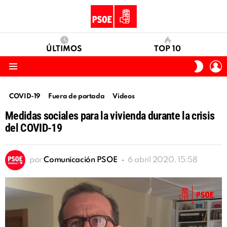
ÚLTIMOS
TOP 10
I
SWITC
S
SKIN
Menu
COVID-19
Fuera de portada
Videos
Medidas sociales para la vivienda durante la crisis
del COVID-19
por
Comunicación PSOE
6 abril 2020, 15:58
Reproductor
de
vídeo