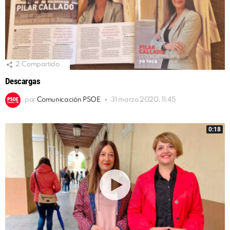
2
Compartido
Descargas
por
Comunicación PSOE
31 marzo 2020, 11:45
0:18