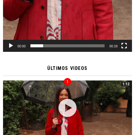
00:00
00:18
ÚLTIMOS VIDEOS
1:12