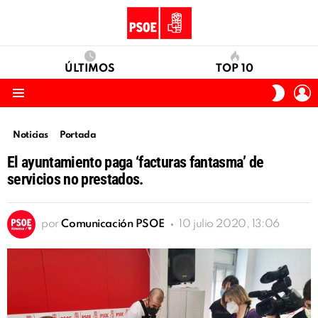
ÚLTIMOS
TOP 10
I
SWITC
S
SKIN
Menu
Noticias
Portada
El ayuntamiento paga ‘facturas fantasma’ de
servicios no prestados.
por
Comunicación PSOE
10 julio 2020, 13:06