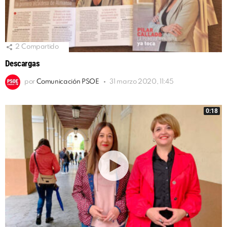
2
Compartido
Descargas
por
Comunicación PSOE
31 marzo 2020, 11:45
0:18