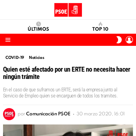
ÚLTIMOS
TOP 10
I
SWITC
S
SKIN
Menu
COVID-19
Noticias
Quien esté afectado por un ERTE no necesita hacer
ningún trámite
En el caso de que suframos un ERTE, será la empresa junto al
Servicio de Empleo quien se encarguen de todos los tramites.
por
Comunicación PSOE
30 marzo 2020, 16:01