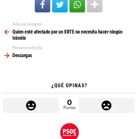
v
í
Artículo anterior
Ver
d
más
Quien esté afectado por un ERTE no necesita hacer ningún
e
trámite
o
Próximo artículo
Descargas
¿QUÉ OPINAS?
0
Puntos