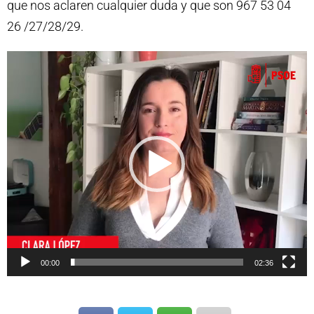
que nos aclaren cualquier duda y que son 967 53 04
26 /27/28/29.
R
e
p
r
o
d
u
c
t
o
00:00
02:36
r
d
e